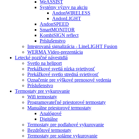
WeASSIST
Systémy výzvy na akciu
AndonWIRELESS
AndonLIGHT
AndonSPEED
SmartMONITOR
KombiSIGN reflect
Príslušenstvo
Integrovaná signalizácia - LineLIGHT Fusion
WERMA Video-prezentácia
Letecké pozičné návestidlá
Svetlo na heliport
Prekážkové svetlá nízka svietivosť
Prekážkové svetlo stredná svietivosť
Označenie pre výškové prenosové vedenia
Príslušenstvo
Termostaty pre vykurovanie
Wifi termostaty
Programovateľné priestorové termostaty
Manuálne priestorové termostaty
Analógové
Digitálne
Termostaty pre podlahové vykurovanie
Bezdrôtové termostaty
Termostaty pre solárne vykurovanie