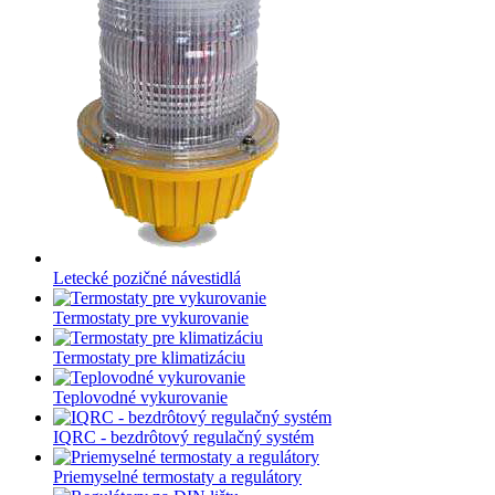
Letecké pozičné návestidlá
Termostaty pre vykurovanie
Termostaty pre klimatizáciu
Teplovodné vykurovanie
IQRC - bezdrôtový regulačný systém
Priemyselné termostaty a regulátory