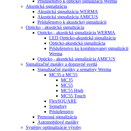
Príslušenstvo k optickej signalizácii Werma
Akustická signalizácia
Akustická signalizácia WERMA
Akustická signalizácia AMICUS
Príslušenstvo k akustickej signalizácii
Opticko - akustická signalizácia
Opticko - akustická signalizácia WERMA
LED Opticko-akustická signalizácia
Opticko-akustická signalizácia
Príslušenstvo ku kombinovanej signalizácii
Werma
Opticko - akustická signalizácia AMICUS
Signalizačné majáky a dopravné svetlá
Signalizačné majáky a semafory Werma
MC35 a MC55
MC35
MC55
MC55 High
MC55 Touch
FlexSQUARE
Semafory
Príslušenstvo
Prenosná signalizácia
Automobilové majáky
Systémy optimalizácie výroby