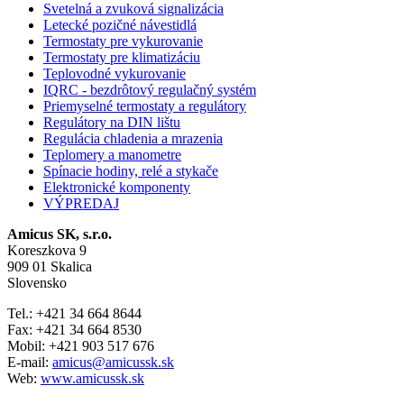
Svetelná a zvuková signalizácia
Letecké pozičné návestidlá
Termostaty pre vykurovanie
Termostaty pre klimatizáciu
Teplovodné vykurovanie
IQRC - bezdrôtový regulačný systém
Priemyselné termostaty a regulátory
Regulátory na DIN lištu
Regulácia chladenia a mrazenia
Teplomery a manometre
Spínacie hodiny, relé a stykače
Elektronické komponenty
VÝPREDAJ
Amicus SK, s.r.o.
Koreszkova 9
909 01 Skalica
Slovensko
Tel.: +421 34 664 8644
Fax: +421 34 664 8530
Mobil: +421 903 517 676
E-mail:
amicus@amicussk.sk
Web:
www.amicussk.sk