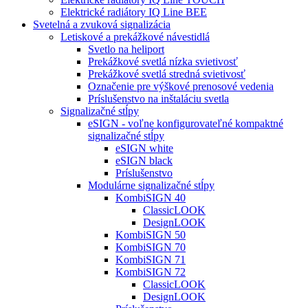
Elektrické radiátory IQ Line BEE
Svetelná a zvuková signalizácia
Letiskové a prekážkové návestidlá
Svetlo na heliport
Prekážkové svetlá nízka svietivosť
Prekážkové svetlá stredná svietivosť
Označenie pre výškové prenosové vedenia
Príslušenstvo na inštaláciu svetla
Signalizačné stĺpy
eSIGN - voľne konfigurovateľné kompaktné
signalizačné stĺpy
eSIGN white
eSIGN black
Príslušenstvo
Modulárne signalizačné stĺpy
KombiSIGN 40
ClassicLOOK
DesignLOOK
KombiSIGN 50
KombiSIGN 70
KombiSIGN 71
KombiSIGN 72
ClassicLOOK
DesignLOOK