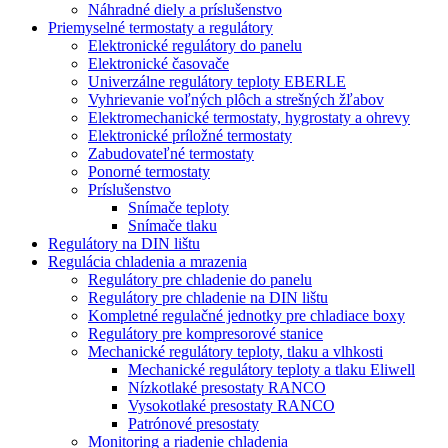
Náhradné diely a príslušenstvo
Priemyselné termostaty a regulátory
Elektronické regulátory do panelu
Elektronické časovače
Univerzálne regulátory teploty EBERLE
Vyhrievanie voľných plôch a strešných žľabov
Elektromechanické termostaty, hygrostaty a ohrevy
Elektronické príložné termostaty
Zabudovateľné termostaty
Ponorné termostaty
Príslušenstvo
Snímače teploty
Snímače tlaku
Regulátory na DIN lištu
Regulácia chladenia a mrazenia
Regulátory pre chladenie do panelu
Regulátory pre chladenie na DIN lištu
Kompletné regulačné jednotky pre chladiace boxy
Regulátory pre kompresorové stanice
Mechanické regulátory teploty, tlaku a vlhkosti
Mechanické regulátory teploty a tlaku Eliwell
Nízkotlaké presostaty RANCO
Vysokotlaké presostaty RANCO
Patrónové presostaty
Monitoring a riadenie chladenia