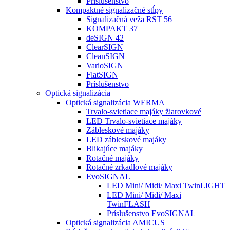
Príslušenstvo
Kompaktné signalizačné stĺpy
Signalizačná veža RST 56
KOMPAKT 37
deSIGN 42
ClearSIGN
CleanSIGN
VarioSIGN
FlatSIGN
Príslušenstvo
Optická signalizácia
Optická signalizácia WERMA
Trvalo-svietiace majáky žiarovkové
LED Trvalo-svietiace majáky
Zábleskové majáky
LED zábleskové majáky
Blikajúce majáky
Rotačné majáky
Rotačné zrkadlové majáky
EvoSIGNAL
LED Mini/ Midi/ Maxi TwinLIGHT
LED Mini/ Midi/ Maxi
TwinFLASH
Príslušenstvo EvoSIGNAL
Optická signalizácia AMICUS