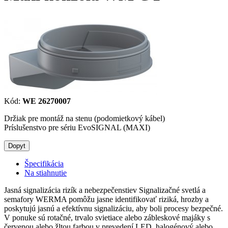
Kód:
WE 26270007
Držiak pre montáž na stenu (podomietkový kábel)
Príslušenstvo pre sériu EvoSIGNAL (MAXI)
Dopyt
Špecifikácia
Na stiahnutie
Jasná signalizácia rizík a nebezpečenstiev Signalizačné svetlá a
semafory WERMA pomôžu jasne identifikovať riziká, hrozby a
poskytujú jasnú a efektívnu signalizáciu, aby boli procesy bezpečné.
V ponuke sú rotačné, trvalo svietiace alebo zábleskové majáky s
červenou alebo žltou farbou v prevedení LED, halogénový alebo