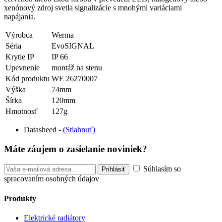
xenónový zdroj svetla signalizácie s mnohými variáciami
napájania.
Výrobca
Werma
Séria
EvoSIGNAL
Krytie IP
IP 66
Upevnenie
montáž na stenu
Kód produktu
WE 26270007
Výška
74mm
Šírka
120mm
Hmotnosť
127g
Datasheed -
(Stiahnuť)
Máte záujem o zasielanie noviniek?
Súhlasím so
spracovaním osobných údajov
Produkty
Elektrické radiátory