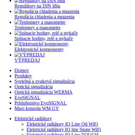
Regulátory na DIN lištu
Regulácia chladenia a mrazenia
Teplomery a manometre
Spínacie hodiny, relé a stykače
Elektronické komponenty
VÝPREDAJ
Domov
Produkty
Svetelná a zvuková signalizácia
Optická signalizácia
Optická signalizácia WERMA
EvoSIGNAL
Príslušenstvo EvoSIGNAL
Maxi konzola WM GY
Elektrické radiátory
Elektrické radiátory IQ Line Oil WiFi
Elektrické radiátory IQ line Stone WiFi
Elektrické radiátory IQ Line TOUCH