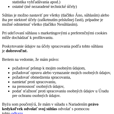
statistika vyhľadávania apod.)
ostatné (iné nezaradené technické účely)
Súhlas je možno nastaviť pre všetky (tlačítko Áno, súhlasím) alebo
iba pre niektoré účely (zaškrtnutím príslušnej časti), prípadne je
možné odmietnuť všetko (tlačítko Nesúhlasím).
Pri udeľovaní súhlasu s marketingovými a preferenčnými cookies
môže dochádzať k profilovaniu.
Poskytovanie údajov na účely spracovania podľa tohto súhlasu
je
dobrovoľné.
Beriem na vedomie, že mám právo:
požadovať prístup k mojim osobným údajom,
požadovať opravu alebo vymazanie mojich osobných údajov,
požadovať obmedzenia spracovania,
namietať proti spracovaniu,
na prenosnosť osobných údajov,
podať sťažnosť proti spracovaniu osobných údajov u Úradu
pre ochranu osobných údajov.
Byl/a som poučený/á, že mám v súladu s Nariadením
právo
kedykoľvek odvolať svoj súhlas
odvolať s pomocou
tohto
odkazu
.