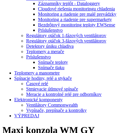
Záznamníky teplôt - Dataloggery
Cloudové riešenia monitoringu chladenia
Monitoring a riadenie pre malé prevádzky
Monitoring a riadenie pre supermarkety
Bezdrôtový monitoring teploty EWSense
Príslušenstvo
Regulátory otáčok 1-fázových ventilátorov
Regulátory otáčok 3-fázových ventilátorov
Detektory úniku chladiva
Teplomery a merače
Príslušenstvo
Snímače teploty
Snímače tlaku
Teplomery a manometre
Spínacie hodiny, relé a stykače
Časové relé
Stmievacie útlmové spínače
Meracie a kontrolné relé pre odborníkov
Elektronické komponenty
Ventilátory Commonwealth
Vypínače, prepínače a kontrolky
VÝPREDAJ
Maxi konzola WM GY