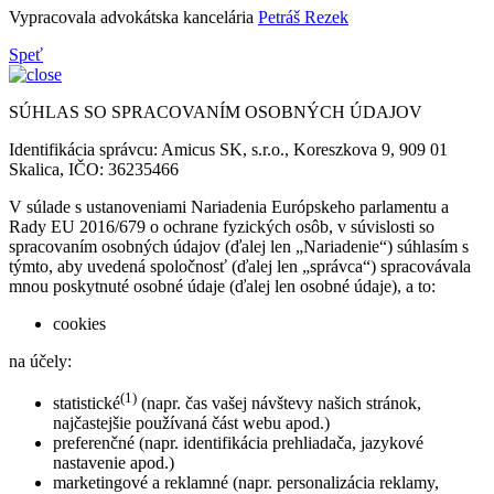
Vypracovala advokátska kancelária
Petráš Rezek
Speť
SÚHLAS SO SPRACOVANÍM OSOBNÝCH ÚDAJOV
Identifikácia správcu: Amicus SK, s.r.o., Koreszkova 9, 909 01
Skalica, IČO: 36235466
V súlade s ustanoveniami Nariadenia Európskeho parlamentu a
Rady EU 2016/679 o ochrane fyzických osôb, v súvislosti so
spracovaním osobných údajov (ďalej len „Nariadenie“) súhlasím s
týmto, aby uvedená spoločnosť (ďalej len „správca“) spracovávala
mnou poskytnuté osobné údaje (ďalej len osobné údaje), a to:
cookies
na účely:
(1)
statistické
(napr. čas vašej návštevy našich stránok,
najčastejšie používaná část webu apod.)
preferenčné (napr. identifikácia prehliadača, jazykové
nastavenie apod.)
marketingové a reklamné (napr. personalizácia reklamy,