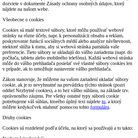
dozviete v dokumente Zásady ochrany osobných údajov, ktorý
nájdete na našom webe.
Všeobecne o cookies
Cookies sú malé textové súbory, ktoré môžu používať webové
stránky na rôzne účely, napr. k personalizácii obsahu a reklam,
poskytovanie funkcií sociálnych médií alebo analýze návštevnosti,
niektoré slúžia k tomu, aby si webová stránka pamätala vaše
preferencie. Tieto súbory se ukladajú do vášho zariadenia (napr. do
počítača, tabletu alebo mobilného telefónu). Každá webová stránka
môže do vášho prehliadača posielať své vlastné súbory cookies len
v prípade, ak to umožňuje nastavenie vášho prehliadača.
Zákon stanovuje, že môžeme na vašom zariadení ukladať súbory
cookie, ak je to nevyhnutné na prevádzku týchto stránok (pozri
oddiel Nezbytné cookies), a to bez vášho súhlasu, na základe tzv.
oprávneného záujmu. Pre všetky ostatné typy súborů cookie
potrebujeme váš súhlas, ktorého úplný text nájdete
tu
, a ktorý
môžete kedykoľvek stiahnuť pomocou tohto
formulára
.
Druhy cookies
Cookies sú rozdelené podľa účelu, na ktorý sa používajú a to takto: