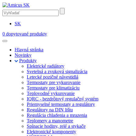
SK
0
dopytované produkty
Hlavná stránka
Novinky
Produkty
Elektrické radiátory
Svetelná a zvuková signalizácia
Letecké pozičné návestidlá
Termostaty pre vykurovanie
Termostaty pre klimatizáciu
Teplovodné vykurovanie
IQRC - bezdrôtový regulačný systém
Priemyselné termostaty a regulátory
Regulátory na DIN lištu
Regulácia chladenia a mrazenia
Teplomery a manometre
Spínacie hodiny, relé a stykače
Elektronické komponenty