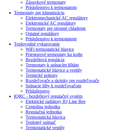
Zásuvkové termostaty
Príslušenstvo k termostatom
Termostaty pre klimatizáciu
Elektromechanické AC regulátory
Elektronické AC regulátory
Termostaty pre stropné chladenie
Ostatné regulátory
Príslušenstvo k termostatom
Teplovodné vykurovanie
WiFi termostatické hlavice
Priestorové termostaty ku kotlu
Bezdrôtová regulácia
Termostaty k spínacím lištám
Termostatické hlavice a ventily
Termické pohony
Rozdeľovače a skrinky pre rozdeľovače
Spínacie lišty k rozdeľovačom
Príslušenstvo
IQRC - bezdrôtový regulačný systém
Elektrické radiátory IQ Line Bee
Centrálna jednotka
Regulačná jednotka
Termostatická hlavica
Teplotný snímač
Termostatické ventily