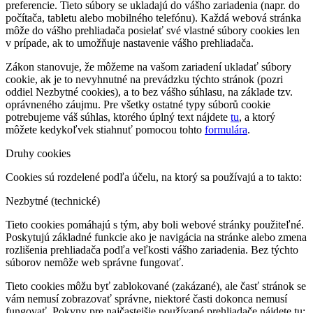
preferencie. Tieto súbory se ukladajú do vášho zariadenia (napr. do
počítača, tabletu alebo mobilného telefónu). Každá webová stránka
môže do vášho prehliadača posielať své vlastné súbory cookies len
v prípade, ak to umožňuje nastavenie vášho prehliadača.
Zákon stanovuje, že môžeme na vašom zariadení ukladať súbory
cookie, ak je to nevyhnutné na prevádzku týchto stránok (pozri
oddiel Nezbytné cookies), a to bez vášho súhlasu, na základe tzv.
oprávneného záujmu. Pre všetky ostatné typy súborů cookie
potrebujeme váš súhlas, ktorého úplný text nájdete
tu
, a ktorý
môžete kedykoľvek stiahnuť pomocou tohto
formulára
.
Druhy cookies
Cookies sú rozdelené podľa účelu, na ktorý sa používajú a to takto:
Nezbytné (technické)
Tieto cookies pomáhajú s tým, aby boli webové stránky použiteľné.
Poskytujú základné funkcie ako je navigácia na stránke alebo zmena
rozlišenia prehliadača podľa veľkosti vášho zariadenia. Bez týchto
súborov nemôže web správne fungovať.
Tieto cookies môžu byť zablokované (zakázané), ale časť stránok se
vám nemusí zobrazovať správne, niektoré časti dokonca nemusí
fungovať. Pokyny pre najčastejšie používané prehliadače nájdete tu: