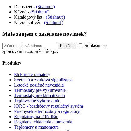
Datasheet -
(Stiahnuť)
Návod -
(Stiahnuť)
Katalógový list -
(Stiahnuť)
Návod softvér -
(Stiahnuť)
Máte záujem o zasielanie noviniek?
Súhlasím so
spracovaním osobných údajov
Produkty
Elektrické radiátory
Svetelná a zvuková signalizácia
Letecké pozičné návestidlá
Termostaty pre vykurovanie
Termostaty pre klimatizáciu
Teplovodné vykurovanie
IQRC - bezdrôtový regulačný systém
Priemyselné termostaty a regulátory
Regulátory na DIN lištu
Regulácia chladenia a mrazenia
Teplomery a manometre