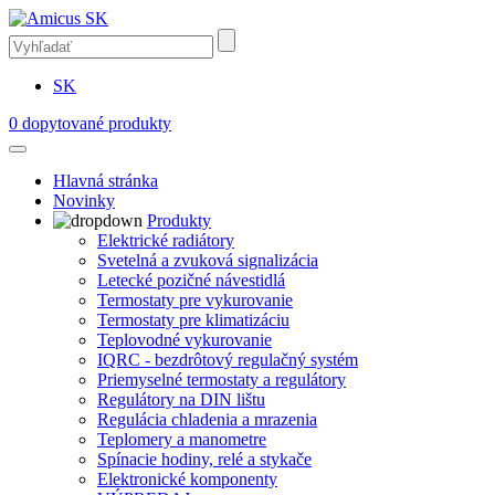
SK
0
dopytované produkty
Hlavná stránka
Novinky
Produkty
Elektrické radiátory
Svetelná a zvuková signalizácia
Letecké pozičné návestidlá
Termostaty pre vykurovanie
Termostaty pre klimatizáciu
Teplovodné vykurovanie
IQRC - bezdrôtový regulačný systém
Priemyselné termostaty a regulátory
Regulátory na DIN lištu
Regulácia chladenia a mrazenia
Teplomery a manometre
Spínacie hodiny, relé a stykače
Elektronické komponenty