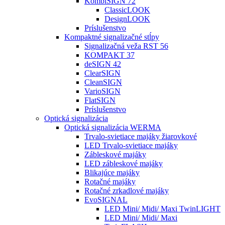
KombiSIGN 72
ClassicLOOK
DesignLOOK
Príslušenstvo
Kompaktné signalizačné stĺpy
Signalizačná veža RST 56
KOMPAKT 37
deSIGN 42
ClearSIGN
CleanSIGN
VarioSIGN
FlatSIGN
Príslušenstvo
Optická signalizácia
Optická signalizácia WERMA
Trvalo-svietiace majáky žiarovkové
LED Trvalo-svietiace majáky
Zábleskové majáky
LED zábleskové majáky
Blikajúce majáky
Rotačné majáky
Rotačné zrkadlové majáky
EvoSIGNAL
LED Mini/ Midi/ Maxi TwinLIGHT
LED Mini/ Midi/ Maxi