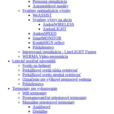
Prenosná signalizácia
Automobilové majáky
Systémy optimalizácie výroby
WeASSIST
Systémy výzvy na akciu
AndonWIRELESS
AndonLIGHT
AndonSPEED
SmartMONITOR
KombiSIGN reflect
Príslušenstvo
Integrovaná signalizácia - LineLIGHT Fusion
WERMA Video-prezentácia
Letecké pozičné návestidlá
Svetlo na heliport
Prekážkové svetlá nízka svietivosť
Prekážkové svetlo stredná svietivosť
Označenie pre výškové prenosové vedenia
Príslušenstvo
Termostaty pre vykurovanie
Wifi termostaty
Programovateľné priestorové termostaty
Manuálne priestorové termostaty
Analógové
Digitálne