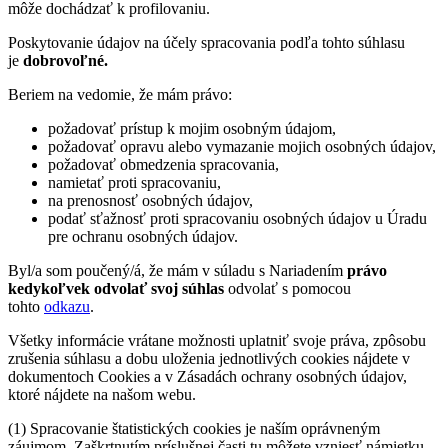
môže dochádzať k profilovaniu.
Poskytovanie údajov na účely spracovania podľa tohto súhlasu
je
dobrovoľné.
Beriem na vedomie, že mám právo:
požadovať prístup k mojim osobným údajom,
požadovať opravu alebo vymazanie mojich osobných údajov,
požadovať obmedzenia spracovania,
namietať proti spracovaniu,
na prenosnosť osobných údajov,
podať sťažnosť proti spracovaniu osobných údajov u Úradu
pre ochranu osobných údajov.
Byl/a som poučený/á, že mám v súladu s Nariadením
právo
kedykoľvek odvolať svoj súhlas
odvolať s pomocou
tohto
odkazu
.
Všetky informácie vrátane možnosti uplatniť svoje práva, zpôsobu
zrušenia súhlasu a dobu uloženia jednotlivých cookies nájdete v
dokumentoch Cookies a v Zásadách ochrany osobných údajov,
ktoré nájdete na našom webu.
(1) Spracovanie štatistických cookies je naším oprávneným
záujmom. Zaškrtnutím príslušnej časti tu môžete vzniesť námietku