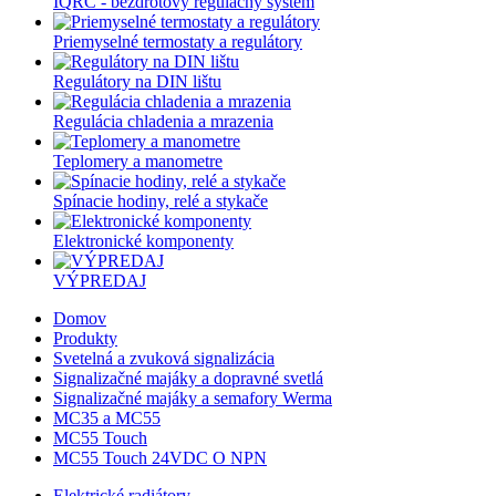
IQRC - bezdrôtový regulačný systém
Priemyselné termostaty a regulátory
Regulátory na DIN lištu
Regulácia chladenia a mrazenia
Teplomery a manometre
Spínacie hodiny, relé a stykače
Elektronické komponenty
VÝPREDAJ
Domov
Produkty
Svetelná a zvuková signalizácia
Signalizačné majáky a dopravné svetlá
Signalizačné majáky a semafory Werma
MC35 a MC55
MC55 Touch
MC55 Touch 24VDC O NPN
Elektrické radiátory