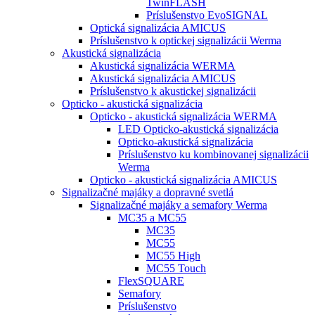
TwinFLASH
Príslušenstvo EvoSIGNAL
Optická signalizácia AMICUS
Príslušenstvo k optickej signalizácii Werma
Akustická signalizácia
Akustická signalizácia WERMA
Akustická signalizácia AMICUS
Príslušenstvo k akustickej signalizácii
Opticko - akustická signalizácia
Opticko - akustická signalizácia WERMA
LED Opticko-akustická signalizácia
Opticko-akustická signalizácia
Príslušenstvo ku kombinovanej signalizácii
Werma
Opticko - akustická signalizácia AMICUS
Signalizačné majáky a dopravné svetlá
Signalizačné majáky a semafory Werma
MC35 a MC55
MC35
MC55
MC55 High
MC55 Touch
FlexSQUARE
Semafory
Príslušenstvo