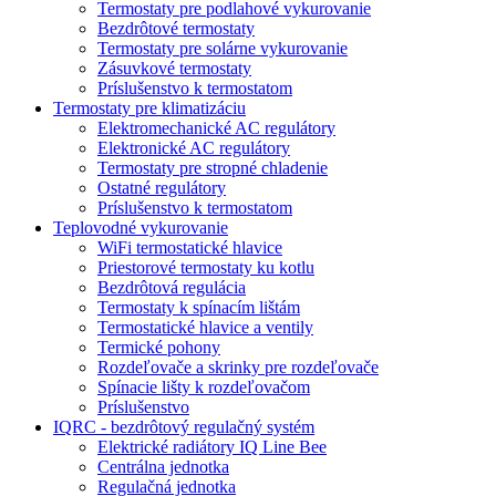
Termostaty pre podlahové vykurovanie
Bezdrôtové termostaty
Termostaty pre solárne vykurovanie
Zásuvkové termostaty
Príslušenstvo k termostatom
Termostaty pre klimatizáciu
Elektromechanické AC regulátory
Elektronické AC regulátory
Termostaty pre stropné chladenie
Ostatné regulátory
Príslušenstvo k termostatom
Teplovodné vykurovanie
WiFi termostatické hlavice
Priestorové termostaty ku kotlu
Bezdrôtová regulácia
Termostaty k spínacím lištám
Termostatické hlavice a ventily
Termické pohony
Rozdeľovače a skrinky pre rozdeľovače
Spínacie lišty k rozdeľovačom
Príslušenstvo
IQRC - bezdrôtový regulačný systém
Elektrické radiátory IQ Line Bee
Centrálna jednotka
Regulačná jednotka