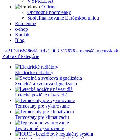
VÝPREDAJ
O firme
Obchodné podmienky
Spolufinancovanie Európskou úniou
Referencie
e-shop
Kontakt
Blog
+421 34 6648644; +421 903 517676 amicus@amicussk.sk
Zobraziť kategórie
Elektrické radiátory
Svetelná a zvuková signalizácia
Letecké pozičné návestidlá
Termostaty pre vykurovanie
Termostaty pre klimatizáciu
Teplovodné vykurovanie