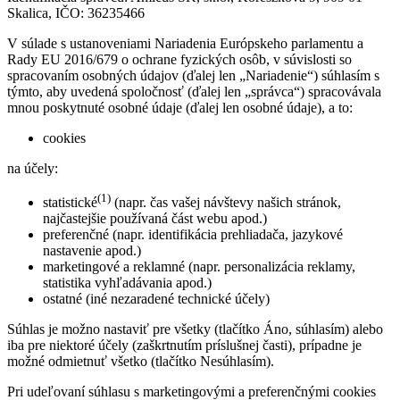
Skalica, IČO: 36235466
V súlade s ustanoveniami Nariadenia Európskeho parlamentu a
Rady EU 2016/679 o ochrane fyzických osôb, v súvislosti so
spracovaním osobných údajov (ďalej len „Nariadenie“) súhlasím s
týmto, aby uvedená spoločnosť (ďalej len „správca“) spracovávala
mnou poskytnuté osobné údaje (ďalej len osobné údaje), a to:
cookies
na účely:
(1)
statistické
(napr. čas vašej návštevy našich stránok,
najčastejšie používaná část webu apod.)
preferenčné (napr. identifikácia prehliadača, jazykové
nastavenie apod.)
marketingové a reklamné (napr. personalizácia reklamy,
statistika vyhľadávania apod.)
ostatné (iné nezaradené technické účely)
Súhlas je možno nastaviť pre všetky (tlačítko Áno, súhlasím) alebo
iba pre niektoré účely (zaškrtnutím príslušnej časti), prípadne je
možné odmietnuť všetko (tlačítko Nesúhlasím).
Pri udeľovaní súhlasu s marketingovými a preferenčnými cookies