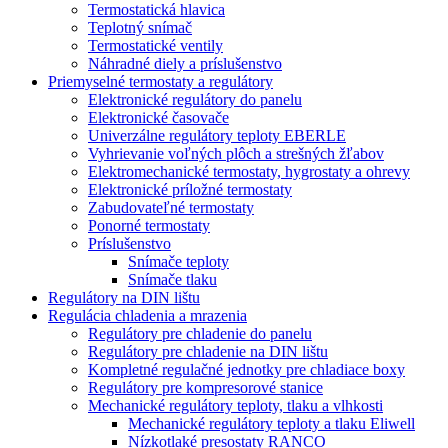
Termostatická hlavica
Teplotný snímač
Termostatické ventily
Náhradné diely a príslušenstvo
Priemyselné termostaty a regulátory
Elektronické regulátory do panelu
Elektronické časovače
Univerzálne regulátory teploty EBERLE
Vyhrievanie voľných plôch a strešných žľabov
Elektromechanické termostaty, hygrostaty a ohrevy
Elektronické príložné termostaty
Zabudovateľné termostaty
Ponorné termostaty
Príslušenstvo
Snímače teploty
Snímače tlaku
Regulátory na DIN lištu
Regulácia chladenia a mrazenia
Regulátory pre chladenie do panelu
Regulátory pre chladenie na DIN lištu
Kompletné regulačné jednotky pre chladiace boxy
Regulátory pre kompresorové stanice
Mechanické regulátory teploty, tlaku a vlhkosti
Mechanické regulátory teploty a tlaku Eliwell
Nízkotlaké presostaty RANCO