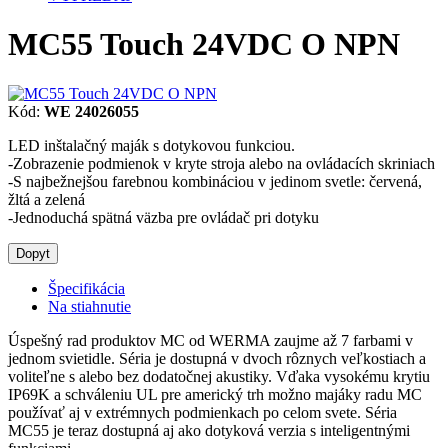
MC55 Touch 24VDC O NPN
Kód:
WE 24026055
LED inštalačný maják s dotykovou funkciou.
-Zobrazenie podmienok v kryte stroja alebo na ovládacích skriniach
-S najbežnejšou farebnou kombináciou v jedinom svetle: červená,
žltá a zelená
-Jednoduchá spätná väzba pre ovládač pri dotyku
Dopyt
Špecifikácia
Na stiahnutie
Úspešný rad produktov MC od WERMA zaujme až 7 farbami v
jednom svietidle. Séria je dostupná v dvoch rôznych veľkostiach a
voliteľne s alebo bez dodatočnej akustiky. Vďaka vysokému krytiu
IP69K a schváleniu UL pre americký trh možno majáky radu MC
používať aj v extrémnych podmienkach po celom svete. Séria
MC55 je teraz dostupná aj ako dotyková verzia s inteligentnými