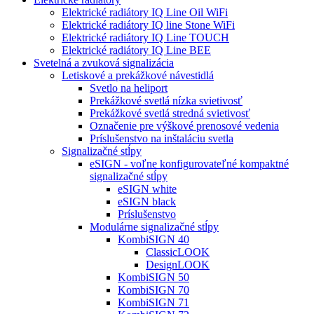
Elektrické radiátory IQ Line Oil WiFi
Elektrické radiátory IQ line Stone WiFi
Elektrické radiátory IQ Line TOUCH
Elektrické radiátory IQ Line BEE
Svetelná a zvuková signalizácia
Letiskové a prekážkové návestidlá
Svetlo na heliport
Prekážkové svetlá nízka svietivosť
Prekážkové svetlá stredná svietivosť
Označenie pre výškové prenosové vedenia
Príslušenstvo na inštaláciu svetla
Signalizačné stĺpy
eSIGN - voľne konfigurovateľné kompaktné
signalizačné stĺpy
eSIGN white
eSIGN black
Príslušenstvo
Modulárne signalizačné stĺpy
KombiSIGN 40
ClassicLOOK
DesignLOOK
KombiSIGN 50
KombiSIGN 70
KombiSIGN 71