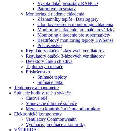
Vysokotlaké presostaty RANCO
Patrónové presostaty
Monitoring a riadenie chladenia
Záznamníky teplôt - Dataloggery
Cloudové riešenia monitoringu chladenia
Monitoring a riadenie pre malé prevádzky
Monitoring a riadenie pre supermarkety
Bezdrôtový monitoring teploty EWSense
Príslušenstvo
Regulátory otáčok 1-fázových ventilátorov
Regulátory otáčok 3-fázových ventilátorov
Detektory úniku chladiva
Teplomery a merače
Príslušenstvo
Snímače teploty
Snímače tlaku
Teplomery a manometre
Spínacie hodiny, relé a stykače
Časové relé
Stmievacie útlmové spínače
Meracie a kontrolné relé pre odborníkov
Elektronické komponenty
Ventilátory Commonwealth
Vypínače, prepínače a kontrolky
VÝPREDAJ