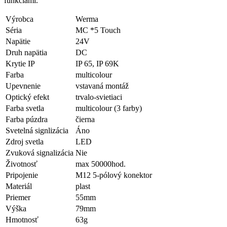
funkciami.
Výrobca
Werma
Séria
MC *5 Touch
Napätie
24V
Druh napätia
DC
Krytie IP
IP 65, IP 69K
Farba
multicolour
Upevnenie
vstavaná montáž
Optický efekt
trvalo-svietiaci
Farba svetla
multicolour (3 farby)
Farba púzdra
čierna
Svetelná signlizácia
Áno
Zdroj svetla
LED
Zvuková signalizácia
Nie
Životnosť
max 50000hod.
Pripojenie
M12 5-pólový konektor
Materiál
plast
Priemer
55mm
Výška
79mm
Hmotnosť
63g