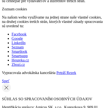
sú cennejšie pre vydavateľov a inzerentov tretích strán.
Zoznam cookies
Na našom webu využívame na jednej strane naše vlastné cookies,
na druhej cookies tretích strán, ktorých vlastné zásady spracovania
sú uvedené tu:
Facebook
Google
LinkedIn
Seznam
Smartlook
Smartsupp
Heureka.cz
Zbozi.cz
Vypracovala advokátska kancelária
Petráš Rezek
Speť
SÚHLAS SO SPRACOVANÍM OSOBNÝCH ÚDAJOV
Identifikácia správcu: Amicus SK, s.r.o., Koreszkova 9, 909 01